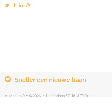
Sneller een nieuwe baan
At Monday B.V. © 2026
Liesboslaan 57, 4813 EB Breda
seeyou@atmonday.nl
Voorwaarden & privacy