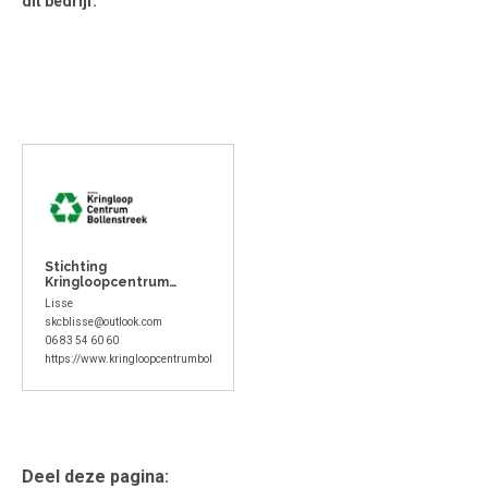
dit bedrijf.
Stichting
Kringloopcentrum
Bollenstreek
Lisse
skcblisse@outlook.com
06 83 54 60 60
https://www.kringloopcentrumbollenstreek.nl/
Deel deze pagina: