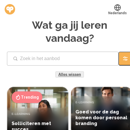
Nederlands
Wat ga jij leren
Translate
®
Werkvinders
vandaag?
Bedrijven
Vacatures
Fi
Mijn leerplek
Alles wissen
Voucher verzilveren
Trending
Account en hulp
TYPE:
E-LEARNING
Goed voor de dag
Meer
TYPE:
E-LEARNING
komen door personal
Solliciteren met
branding
succes