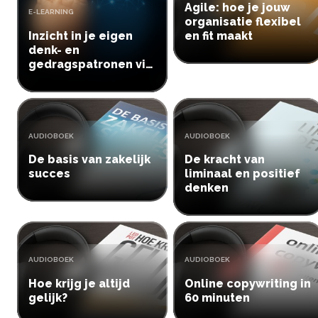
Agile: hoe je jouw
TYPE:
E-LEARNING
organisatie flexibel
Inzicht in je eigen
en fit maakt
denk- en
gedragspatronen via
NLP
TYPE:
TYPE:
AUDIOBOEK
AUDIOBOEK
De basis van zakelijk
De kracht van
succes
liminaal en positief
denken
TYPE:
TYPE:
AUDIOBOEK
AUDIOBOEK
Hoe krijg je altijd
Online copywriting in
gelijk?
60 minuten