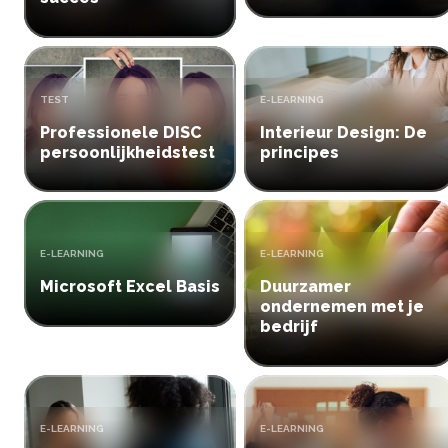
Inloggen
Aanmelden
TYPE:
TYPE:
TEST
E-LEARNING
Professionele DISC
Interieur Design: De
persoonlijkheidstest
principes
TYPE:
TYPE:
E-LEARNING
E-LEARNING
Microsoft Excel Basis
Duurzamer
ondernemen met je
bedrijf
TYPE:
TYPE:
E-LEARNING
E-LEARNING