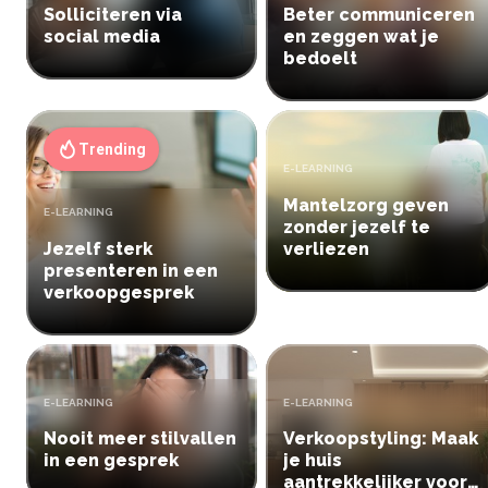
Solliciteren via
Beter communiceren
social media
en zeggen wat je
bedoelt
Trending
TYPE:
E-LEARNING
Mantelzorg geven
TYPE:
E-LEARNING
zonder jezelf te
Jezelf sterk
verliezen
presenteren in een
verkoopgesprek
TYPE:
TYPE:
E-LEARNING
E-LEARNING
Nooit meer stilvallen
Verkoopstyling: Maak
in een gesprek
je huis
aantrekkelijker voor