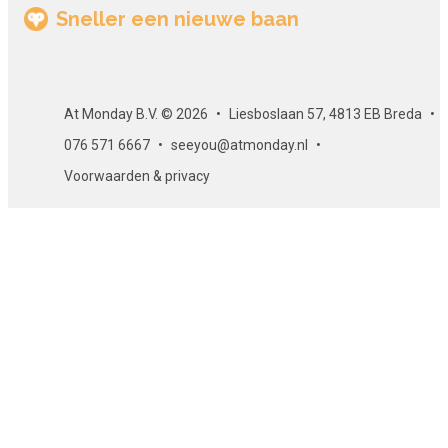
Sneller een nieuwe baan
At Monday B.V. © 2026
Liesboslaan 57, 4813 EB Breda
076 571 6667
seeyou@atmonday.nl
Voorwaarden & privacy