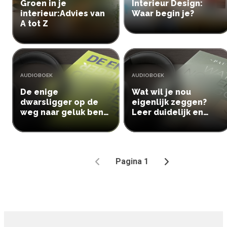
Groen in je
Interieur Design:
interieur:Advies van
Waar begin je?
A tot Z
TYPE:
TYPE:
AUDIOBOEK
AUDIOBOEK
De enige
Wat wil je nou
dwarsligger op de
eigenlijk zeggen?
weg naar geluk ben
Leer duidelijk en
je zelf
effectief
communiceren
Pagina 1
Vorige
Volgende