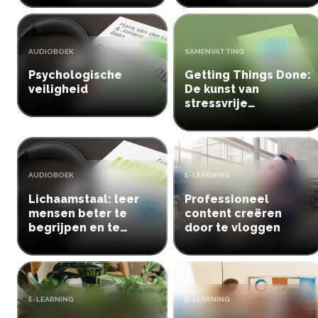
TYPE:
TYPE:
AUDIOBOEK
SAMENVATTING
Psychologische
Getting Things Done:
veiligheid
De kunst van
stressvrije
productiviteit
TYPE:
TYPE:
AUDIOBOEK
E-LEARNING
Lichaamstaal: leer
Professioneel
mensen beter te
content creëren
begrijpen en te
door te vloggen
beïnvloeden
TYPE:
TYPE:
E-LEARNING
E-LEARNING