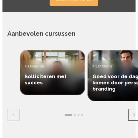
Inloggen
Aanmelden
Aanbevolen cursussen
TYPE:
TYPE:
E-LEARNING
E-LEARNING
Solliciteren met
Goed voor de da
succes
komen door pers
branding