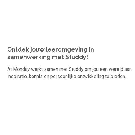
Ontdek jouw leeromgeving in
De nieuwe DISC persoonlijkheidstest
samenwerking met Studdy!
Om meer te bereiken moet je eerst jezelf leren kennen. Doe
nu de test!
At Monday werkt samen met Studdy om jou een wereld aan
inspiratie, kennis en persoonlijke ontwikkeling te bieden.
Bekijk test