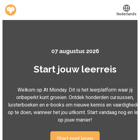
Nederlands
Translate
®
Werkvinders
Bedrijven
07 augustus 2026
Vacatures
Start jouw leerreis
Mijn leerplek
Welkom op At Monday. Dit is het leerplatform waar jij
Voucher verzilveren
onbeperkt kunt groeien. Ontdek honderden cursussen,
luisterboeken en e-books om nieuwe kennis en vaardighede
Account en hulp
op te doen, wanneer het jou uitkomt. Start vandaag nog en le
op jouw manier!
Meer
Start met leren