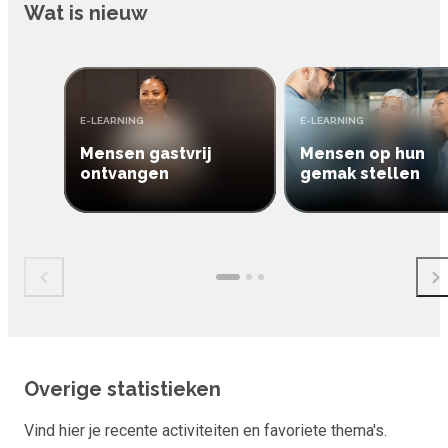
Wat is nieuw
TYPE:
TYPE:
E-LEARNING
E-LEARNING
Mensen gastvrij
Mensen op hun
ontvangen
gemak stellen
Overige statistieken
Vind hier je recente activiteiten en favoriete thema's.