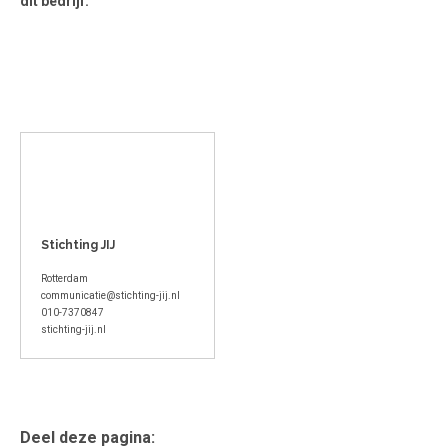
dit bedrijf.
Stichting JIJ
Rotterdam
communicatie@stichting-jij.nl
010-7370847
stichting-jij.nl
Deel deze pagina: