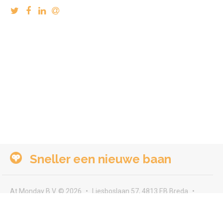
Sneller een nieuwe baan
At Monday B.V. © 2026
Liesboslaan 57, 4813 EB Breda
seeyou@atmonday.nl
Voorwaarden & privacy