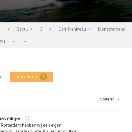
Sector
Opleiding
Carrièreniveau
Dienstverband
Aanvang
Rijbewijs
s
Vacatures
3
Sorteren
beveiliger
s Rotterdam hebben wij een eigen
ericht; Safety on Site. Als Security Officer