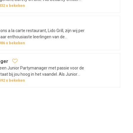
Safety on Site. Dit ga je doen:Het ss
832
x bekeken
naar een Security Officer / Beveiliger. Jouw
het zorg dragen voor een veilige…
s a la carte restaurant, Lido Grill, zijn wij per
ar enthousiaste leerlingen van de
986
x bekeken
 willen we graag overbrengen! Dit ga je
an je leermeester of…
ager
r een Junior Partymanager met passie voor de
taat bij jou hoog in het vaandel. Als Junior
f je de verwachtingen van de gasten. Het
592
x bekeken
n van de vijftiger en zestiger jaren combineer
is eigentijdsheid.…