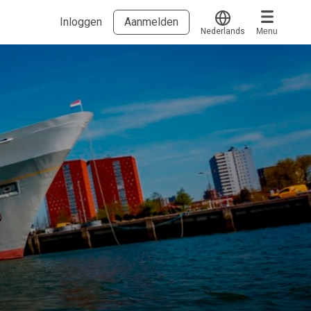
Inloggen
Aanmelden
Nederlands
Menu
Translate
Voucher verzilveren
Account en hulp
Meer
Start met leren
klantenservice@hobp.nl
Blogs
Inloggen
Erkend NRTO lid
Talentbehoud V.S. werving en selectie.
Voorwaarden en Privacy
Veelgestelde vragen