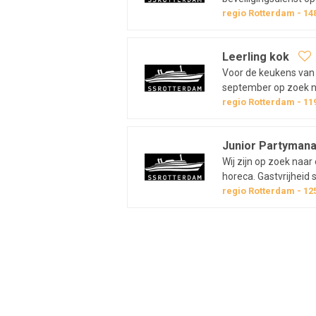
maak je deel uit van 
regio
Rotterdam
14
Rotterdam is op zoek 
voornaamste taak is 
Leerling kok
Voor de keukens van on
september op zoek na
koksopleiding. Het ss Rotterdam is het grootste opleidingsinstituut
regio
Rotterdam
11
van Rotterdam en dit
doen:Onder leiding v
Junior Partyman
Wij zijn op zoek naa
horeca. Gastvrijheid s
Partymanager overtre
regio
Rotterdam
12
eigentijdse herbeleve
je met een goede dos