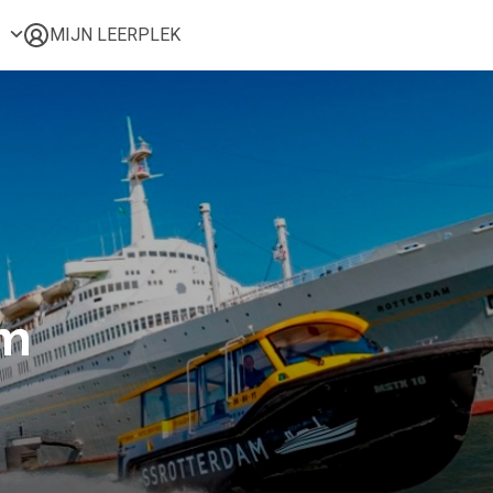
MIJN LEERPLEK
Voor mij
Alle onderwerpen
Populair
Favoriet
Gestart
Afgerond
Certificaten
am