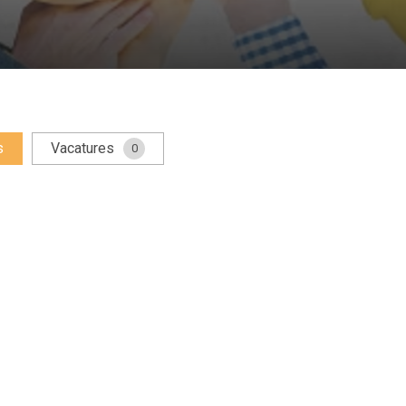
s
Vacatures
0