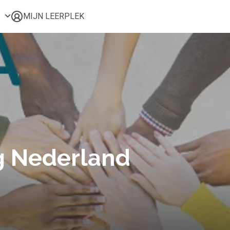
MIJN LEERPLEK
Voor mij
Alle onderwerpen
Populair
Favoriet
Gestart
Afgerond
Certificaten
g Nederland