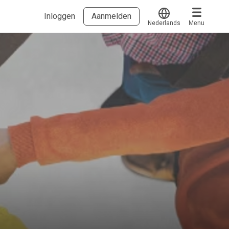
Inloggen
Aanmelden
Nederlands
Menu
Translate
Voucher verzilveren
Account en hulp
Meer
Start met leren
klantenservice@hobp.nl
Blogs
Inloggen
Erkend NRTO lid
Talentbehoud V.S. werving en selectie.
Voorwaarden en Privacy
Veelgestelde vragen