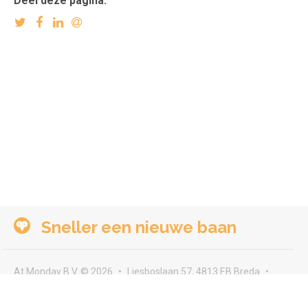
Deel deze pagina:
Sneller een nieuwe baan
At Monday B.V. © 2026
Liesboslaan 57, 4813 EB Breda
seeyou@atmonday.nl
Voorwaarden & privacy