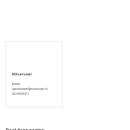
MXvervoer
Breda
operationeel@mxvervoer.nl
0614494071