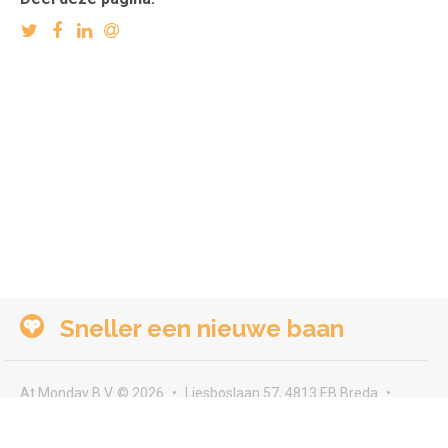
Sneller een nieuwe baan
At Monday B.V. © 2026
Liesboslaan 57, 4813 EB Breda
seeyou@atmonday.nl
Voorwaarden & privacy