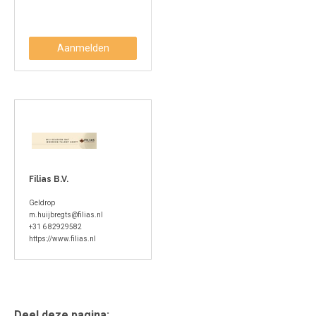
Aanmelden
Filias B.V.
Geldrop
m.huijbregts@filias.nl
+31 6 82929582
https://www.filias.nl
Deel deze pagina: