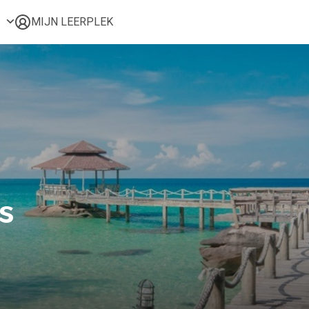
MIJN LEERPLEK
Voor mij
Alle onderwerpen
Populair
Favoriet
Gestart
Afgerond
Certificaten
s