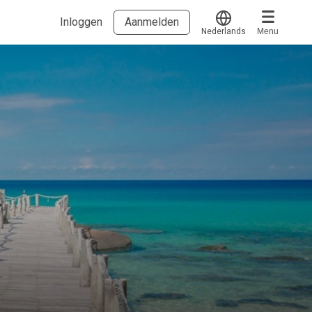
Inloggen
Aanmelden
Nederlands
Menu
Translate
Voucher verzilveren
Account en hulp
Meer
Start met leren
klantenservice@hobp.nl
Blogs
Inloggen
Erkend NRTO lid
Talentbehoud V.S. werving en selectie.
Voorwaarden en Privacy
Veelgestelde vragen