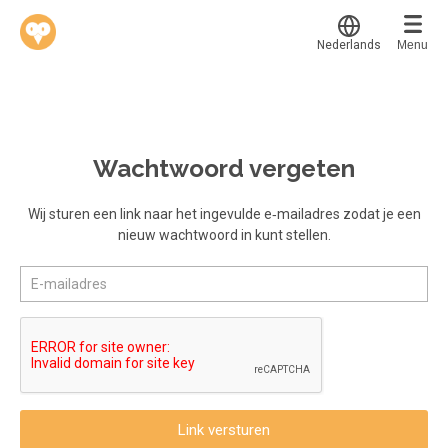
Nederlands
Menu
Translate
Werkvinders
®
Bedrijven
Wachtwoord vergeten
Vacatures
Mijn leerplek
Wij sturen een link naar het ingevulde e‑mailadres zodat je een
nieuw wachtwoord in kunt stellen.
Voucher verzilveren
Voor mij
Alle onderwerpen
Account en hulp
Populair
Meer
Start met leren
Favoriet
klantenservice@hobp.nl
Blogs
Gestart
Inloggen
Inloggen
Erkend NRTO lid
Afgerond
Aanmelden
Link versturen
Talentbehoud V.S. werving en selectie.
Certificaten