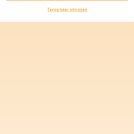
Voorwaarden en Privacy
Terug naar inloggen
Veelgestelde vragen