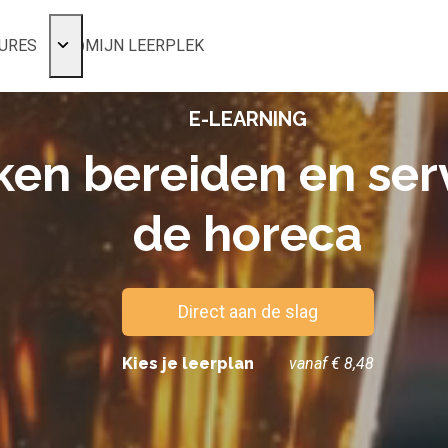
URES
MIJN LEERPLEK
Voor mij
E-LEARNING
Alle onderwerpen
Populair
en bereiden en ser
Favoriet
de horeca
Gestart
Afgerond
Certificaten
Direct aan de slag
Kies je leerplan
vanaf € 8,48