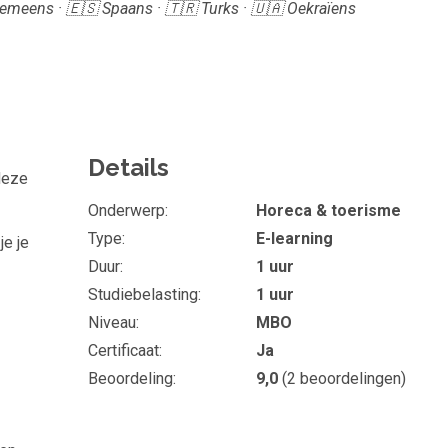
Roemeens · 🇪🇸 Spaans · 🇹🇷 Turks · 🇺🇦 Oekraïens
Details
 deze
Onderwerp
Horeca & toerisme
Type
E-learning
je je
Duur
1 uur
Studiebelasting
1 uur
Niveau
MBO
Certificaat
Ja
Beoordeling
9,0
(
2
beoordelingen)