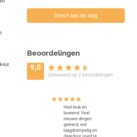
 en
Direct aan de slag
Bewaar voor later
e
Beoordelingen
keur.
9,0
Gebaseerd op 2 beoordelingen
Heel leuk en
boeiend. Veel
nieuwe dingen
geleerd, wel
laagdrempelig en
daardoor goed te