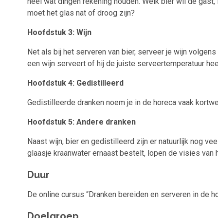
heel wat dingen rekening houden. Welk bier wil de gast, i
moet het glas nat of droog zijn?
Hoofdstuk 3: Wijn
Net als bij het serveren van bier, serveer je wijn volge
een wijn serveert of hij de juiste serveertemperatuur hee
Hoofdstuk 4: Gedistilleerd
Gedistilleerde dranken noem je in de horeca vaak kortweg 
Hoofdstuk 5: Andere dranken
Naast wijn, bier en gedistilleerd zijn er natuurlijk nog 
glaasje kraanwater ernaast bestelt, lopen de visies van 
Duur
De online cursus “Dranken bereiden en serveren in de ho
Doelgroep