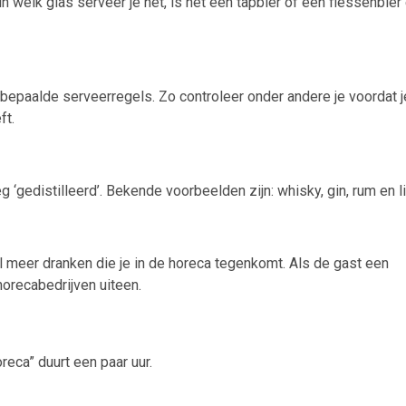
n welk glas serveer je het, is het een tapbier of een flessenbier
ns bepaalde serveerregels. Zo controleer onder andere je voordat j
ft.
‘gedistilleerd’. Bekende voorbeelden zijn: whisky, gin, rum en li
veel meer dranken die je in de horeca tegenkomt. Als de gast een
horecabedrijven uiteen.
reca” duurt een paar uur.