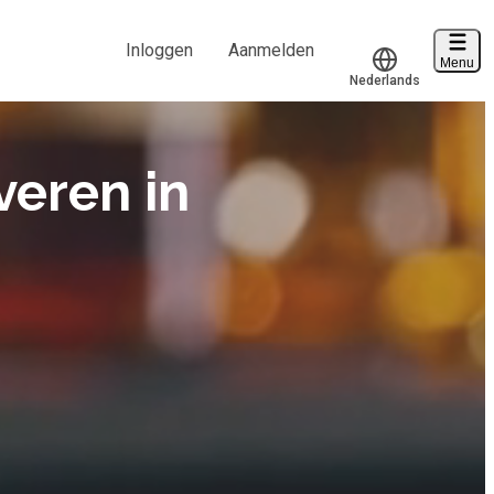
Inloggen
Aanmelden
Menu
Nederlands
Voucher verzilveren
Translate
Account en hulp
veren in
Start met leren
klantenservice@hobp.nl
Inloggen
Meer