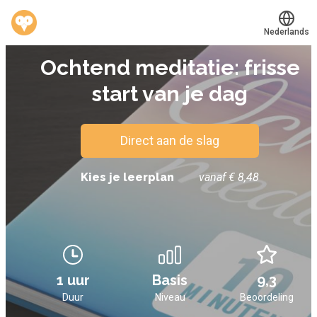
Nederlands
AUDIOBOEK
Ochtend meditatie: frisse
Translate
®
Werkvinders
start van je dag
Bedrijven
Vacatures
Direct aan de slag
Mijn leerplek
Kies je leerplan
vanaf € 8,48
Voucher verzilveren
Account en hulp
1 uur
Basis
9,3
Meer
Duur
Niveau
Beoordeling