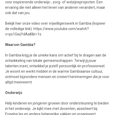
voor inspirerende onderwijs-, zorg- of welzijnsprojecten. Een
ervaring die niet alleen het leven van anderen verandert, maar
ook dat van jou.
Bekijk hier onze video over vrijwilligerswerk in Gambia (kopieer
de volledige link): https://www.youtube.com/watch?
v=ps1GwjYdAa8&t=1s
Waarom Gambia?
In Gambia krijg je de unieke kans om actief bij te dragen aan de
ontwikkeling van lokale gemeenschappen. Terwijl jij jouw
talenten inzet, ontwikkel je jezelf persoonlijk én professioneel.
Je woont en werkt midden in de warme Gambiaanse cultuur,
ontmoet bijzondere mensen en creëert herinneringen die je voor
altijd meeneemt.
Onderwijs
Help kinderen en jongeren groeien door ondersteuning te bieden
in het onderwijs. Je kijkt mee met docenten, assisteert bij
Engelse les en andere belangrijke vakken en organiseert