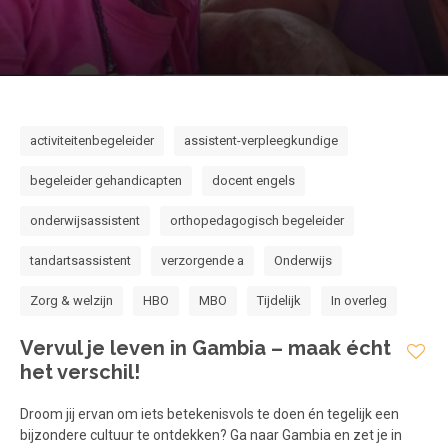
Voorwaarden en Privacy
Veelgestelde vragen
activiteitenbegeleider
assistent-verpleegkundige
begeleider gehandicapten
docent engels
onderwijsassistent
orthopedagogisch begeleider
tandartsassistent
verzorgende a
Onderwijs
Zorg & welzijn
HBO
MBO
Tijdelijk
In overleg
Vervul je leven in Gambia – maak écht
het verschil!
Droom jij ervan om iets betekenisvols te doen én tegelijk een
bijzondere cultuur te ontdekken? Ga naar Gambia en zet je in